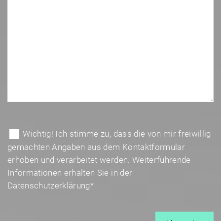
B
i
B
Wichtig! Ich stimme zu, dass die von mir freiwillig
t
i
gemachten Angaben aus dem Kontaktformular
t
t
erhoben und verarbeitet werden. Weiterführende
e
t
Informationen erhalten Sie in der
l
e
Datenschutzerklärung*
a
l
s
a
s
s