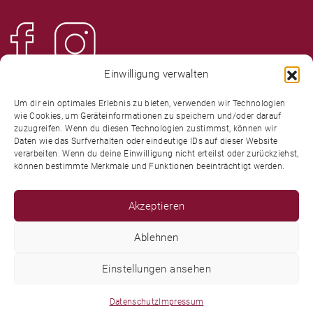
Einwilligung verwalten
Um dir ein optimales Erlebnis zu bieten, verwenden wir Technologien
wie Cookies, um Geräteinformationen zu speichern und/oder darauf
Mitglied in der
zuzugreifen. Wenn du diesen Technologien zustimmst, können wir
Daten wie das Surfverhalten oder eindeutige IDs auf dieser Website
verarbeiten. Wenn du deine Einwilligung nicht erteilst oder zurückziehst,
können bestimmte Merkmale und Funktionen beeinträchtigt werden.
Akzeptieren
Ablehnen
Einstellungen ansehen
Design & Konzeption:
SCHWERMER Design & Kommunikation
Datenschutz
Impressum