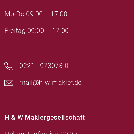
e
r
e
Mo-Do 09:00 – 17:00
.
r
.
Freitag 09:00 – 17:00
0221 - 973073-0
mail@h-w-makler.de
H & W Maklergesellschaft