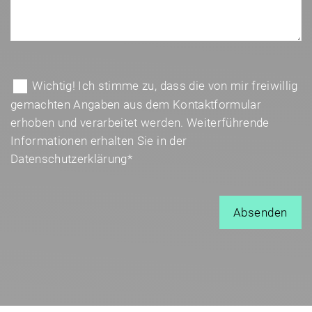
B
i
B
Wichtig! Ich stimme zu, dass die von mir freiwillig
t
i
gemachten Angaben aus dem Kontaktformular
t
t
erhoben und verarbeitet werden. Weiterführende
e
t
Informationen erhalten Sie in der
l
e
Datenschutzerklärung*
a
l
s
a
s
s
e
s
d
e
i
d
e
i
s
e
e