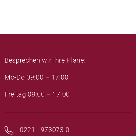
s
s
e
F
s
e
F
l
e
d
l
l
d
e
l
Besprechen wir Ihre Pläne:
e
e
r
e
Mo-Do 09:00 – 17:00
.
r
.
Freitag 09:00 – 17:00
0221 - 973073-0