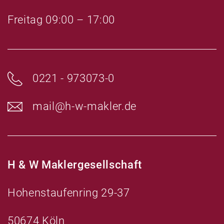
.
Freitag 09:00 – 17:00
0221 - 973073-0
mail@h-w-makler.de
H & W Maklergesellschaft
Hohenstaufenring 29-37
50674 Köln