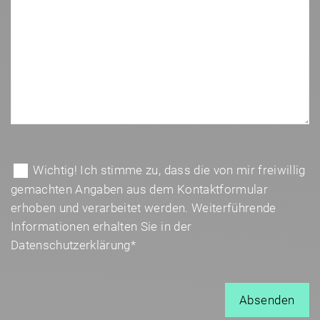
B
i
B
Wichtig! Ich stimme zu, dass die von mir freiwillig
t
i
gemachten Angaben aus dem Kontaktformular
t
t
erhoben und verarbeitet werden. Weiterführende
e
t
Informationen erhalten Sie in der
l
e
Datenschutzerklärung*
a
l
s
a
s
s
e
s