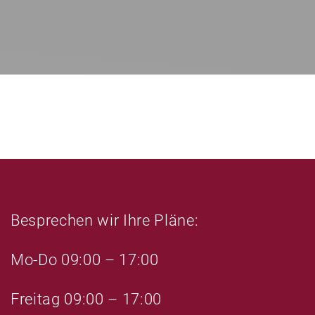
d
e
i
d
e
i
s
e
e
s
s
e
F
s
e
F
l
e
d
l
l
d
e
l
Besprechen wir Ihre Pläne:
e
e
r
e
Mo-Do 09:00 – 17:00
.
r
.
Freitag 09:00 – 17:00