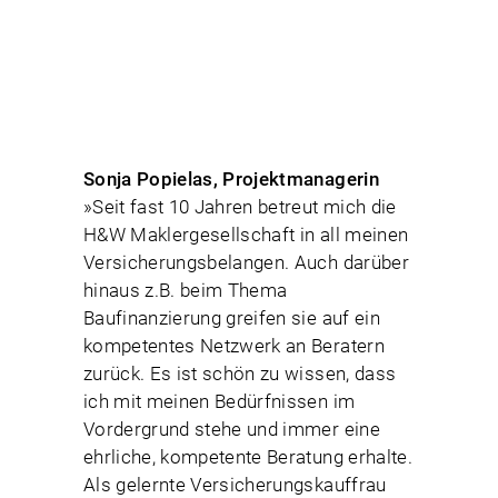
Sonja Popielas, Projektmanagerin
Marc Buchholz, Unternehmensberater
Reza Farahani, Geschäftsführer
Ay Ling Schacht, Sales Manager
Saghayegh Hamidi, freiberufliche
Elisabeth Pahr, Kosmetikerin
»Seit fast 10 Jahren betreut mich die
Germany
Architektin
H&W Maklergesellschaft in all meinen
Versicherungsbelangen. Auch darüber
hinaus z.B. beim Thema
Baufinanzierung greifen sie auf ein
kompetentes Netzwerk an Beratern
zurück. Es ist schön zu wissen, dass
ich mit meinen Bedürfnissen im
Vordergrund stehe und immer eine
ehrliche, kompetente Beratung erhalte.
Als gelernte Versicherungskauffrau