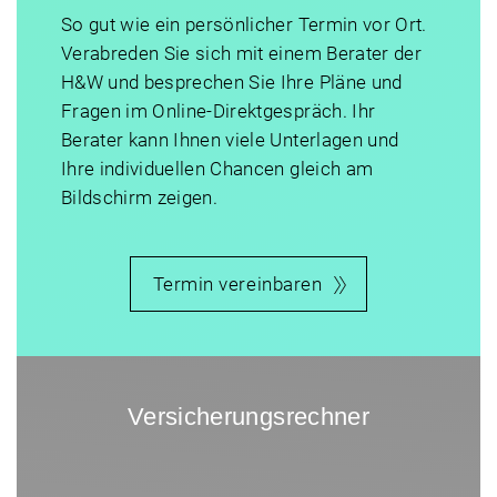
So gut wie ein persönlicher Termin vor Ort.
Verabreden Sie sich mit einem Berater der
H&W und besprechen Sie Ihre Pläne und
Fragen im Online-Direktgespräch. Ihr
Berater kann Ihnen viele Unterlagen und
Ihre individuellen Chancen gleich am
Bildschirm zeigen.
Termin vereinbaren
Versicherungsrechner