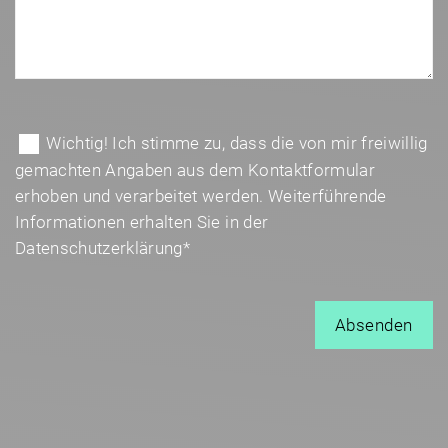
B
i
B
Wichtig! Ich stimme zu, dass die von mir freiwillig
t
i
gemachten Angaben aus dem Kontaktformular
t
t
erhoben und verarbeitet werden. Weiterführende
e
t
Informationen erhalten Sie in der
l
e
Datenschutzerklärung*
a
l
s
a
s
s
e
s
d
e
i
d
e
i
s
e