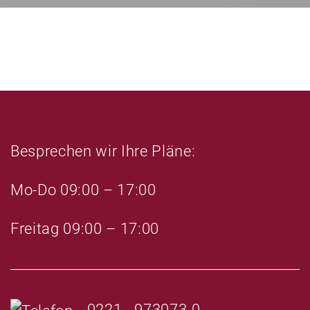
e
s
s
e
F
s
e
F
l
e
d
l
l
d
e
l
Besprechen wir Ihre Pläne:
e
e
r
e
Mo-Do 09:00 – 17:00
.
r
.
Freitag 09:00 – 17:00
0221 - 973073-0